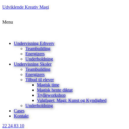
Udviklende Kreativ Magi
Menu
Undervisning Erhverv
Teambuilding
Energizers
Underholdning
Undervisning Skoler
Teambuilding
Energizers
Tilbud til elever
Magisk time
Magisk hente diktat
Trylleworkshop
Valgfaget: Magi: Kunst og Kyndighed
Underholdning
Cases
Kontakt
22 24 83 10