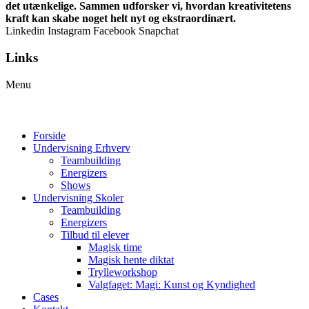
det utænkelige. Sammen udforsker vi, hvordan kreativitetens
kraft kan skabe noget helt nyt og ekstraordinært.
Linkedin
Instagram
Facebook
Snapchat
Links
Menu
Forside
Undervisning Erhverv
Teambuilding
Energizers
Shows
Undervisning Skoler
Teambuilding
Energizers
Tilbud til elever
Magisk time
Magisk hente diktat
Trylleworkshop
Valgfaget: Magi: Kunst og Kyndighed
Cases