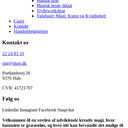
Magisk time
Magisk hente diktat
Trylleworkshop
Valgfaget: Magi: Kunst og Kyndighed
Cases
Kontakt
Handelsbetingelser
Kontakt os
22 24 83 10
stig@ukm.dk
Portlandsvej 26
9370 Hals
CVR: 41721707
Følg os
Linkedin
Instagram
Facebook
Snapchat
Velkommen til en verden af udviklende kreativ magi, hvor
fantasien er grænseløs, og hver idé kan forvandle det mulige til